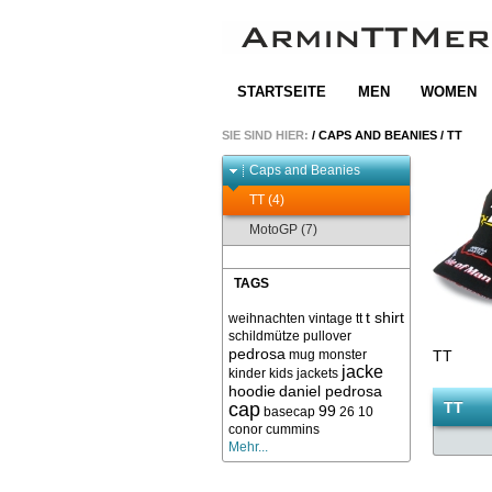
STARTSEITE
MEN
WOMEN
SIE SIND HIER:
/
CAPS AND BEANIES
/
TT
Caps and Beanies
TT (4)
MotoGP (7)
TAGS
t shirt
weihnachten
vintage
tt
schildmütze
pullover
pedrosa
mug
monster
TT
jacke
kinder
kids
jackets
hoodie
daniel pedrosa
cap
TT
99
basecap
26
10
conor cummins
Mehr...